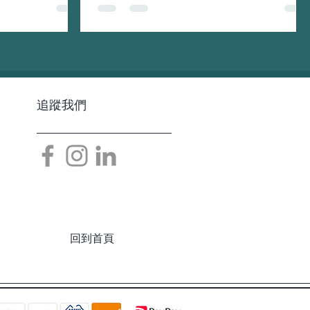
時刻。 在如此全
我很高興完成這一里程碑。
，我們已經營運了
MANDARACHA於2020.10.10正式開業，
風，我們仍舊受到
是一個了不起的數字！我們在各種取消、不
地的客人前來，我
便、延誤、預算增加中倖免於難，更不用說
紹曼荼羅茶...
眼前的疫情了。在新團隊的帶領下，我們日
以繼...
追蹤我們
回到首頁