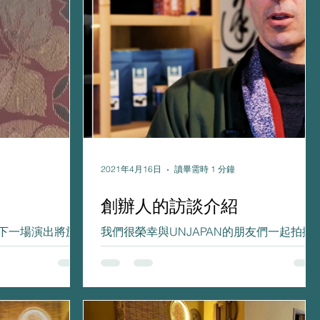
2021年4月16日
讀畢需時 1 分鐘
創辦人的訪談介紹
。 下一場演出將於 4
我們很榮幸與UNJAPAN的朋友們一起拍攝
了一段影片。 創辦人Alex介紹了自己的故
以及MANDARACHA的概念。 如果您想探
索日本的秘密，歡迎到unjapan.jp 非常感謝
unjapan.jp的訪問，感謝讓我們客串演出！