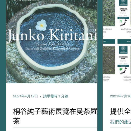
2021年4月12日
讀畢需時 1 分鐘
2021年2月1
桐谷純子藝術展覽在曼荼羅
提供全
茶
我們的產
球。 歡