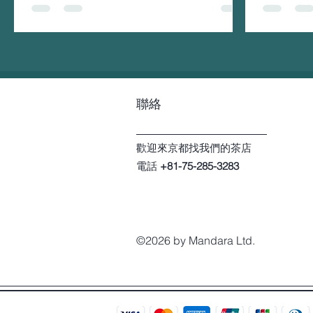
我們很高興地宣布，曼荼羅茶有個桐谷純子
我們將會使用
藝術展覽的合作，於4月17日至5月30日展
至全球多
出。 對於那些尚不了解桐谷純子的人，她是
PayPa
一位著名的藝術家，她通過陶瓷來表達自己
何疑問，
的藝術。她的作品真正獨特而令人印象深
刻，主要以船隻聞名。 她曾在日本和海外各
地（包括巴黎，倫敦，渥太華）的許多主要
聯絡
畫...
歡迎來京都找我們的茶店
電話
+81-75-285-3283
©2026 by Mandara Ltd.