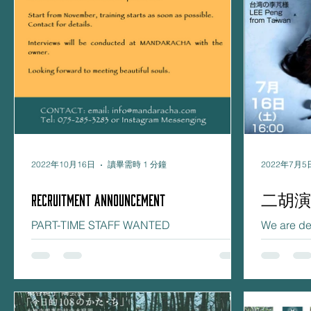
2022年10月16日
讀畢需時 1 分鐘
2022年7月5
RECRUITMENT ANNOUNCEMENT
二胡演
PART-TIME STAFF WANTED
We are de
RECRUITMENT – STAFF WANTED
concert a
MANDARACHA is looking for part time staff
place on 
to join our wonderful adventure at the tea...
will be hos