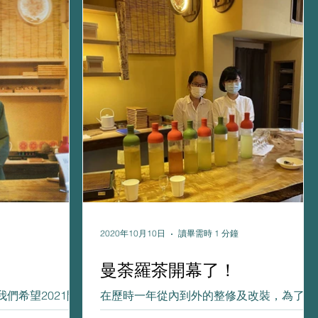
2020年10月10日
讀畢需時 1 分鐘
曼荼羅茶開幕了！
我們希望2021閃
在歷時一年從內到外的整修及改裝，為了避
願我們所有人都健
免了建築物的坍塌我們從零開始重新整修，