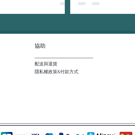
EMS International配送，可送
康，並克服那些充滿挑戰的
數國家。 信用卡/簽帳金融卡，
球性大規模流行病蔓延下
l 和支付寶可提供安全付款。 如有任
三個月。儘管我們處於逆
請隨時與我們聯繫。
眷顧，仍有許多從日本各
們也很榮幸能有機會向他們介
協助
配送與退貨
隱私權政策&付款方式